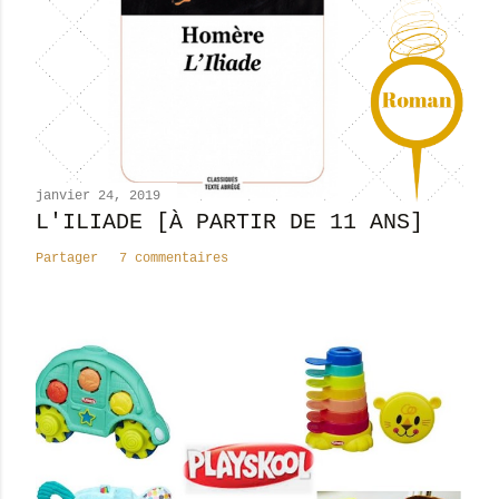
u
n
c
o
m
m
e
n
janvier 24, 2019
t
L'ILIADE [À PARTIR DE 11 ANS]
a
Partager
7 commentaires
i
r
e