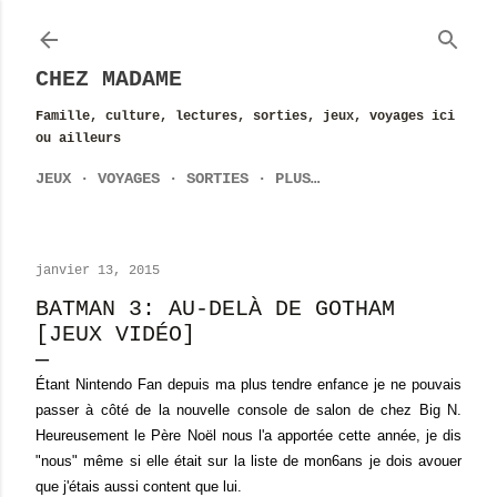
Accéder au contenu principal
CHEZ MADAME
Famille, culture, lectures, sorties, jeux, voyages ici
ou ailleurs
JEUX
VOYAGES
SORTIES
PLUS…
janvier 13, 2015
BATMAN 3: AU-DELÀ DE GOTHAM
[JEUX VIDÉO]
Étant Nintendo Fan depuis ma plus tendre enfance je ne pouvais
passer à côté de la nouvelle console de salon de chez Big N.
Heureusement le Père Noël nous l'a apportée cette année, je dis
"nous" même si elle était sur la liste de mon6ans je dois avouer
que j'étais aussi content que lui.