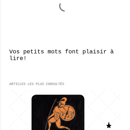
Vos petits mots font plaisir à
lire!
E
n
r
e
ARTICLES LES PLUS CONSULTÉS
g
i
s
t
r
e
r