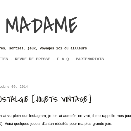
Accéder au contenu principal
 MADAME
res, sorties, jeux, voyages ici ou ailleurs
TIES
REVUE DE PRESSE
F.A.Q
PARTENARIATS
tobre 09, 2014
OSTALGIE [JOUETS VINTAGE]
en ai vu plein sur Instagram, je les ai admirés en vrai, il me rappelle mes jou
é
). Voici quelques jouets d'antan réédités pour ma plus grande joie.