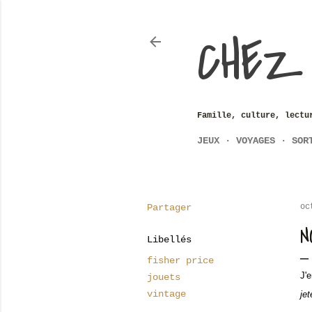
CHEZ
Famille, culture, lectu
JEUX
VOYAGES
SOR
Partager
oc
N
Libellés
fisher price
J'
jouets
vintage
jet