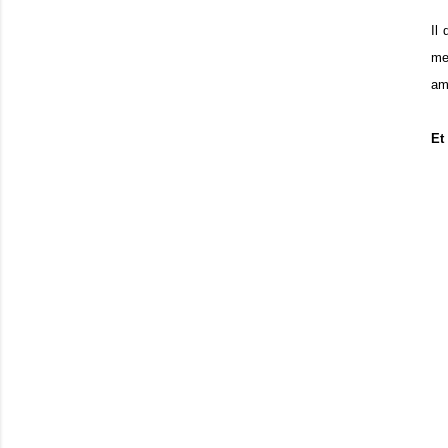
Il 
me
am
Et 