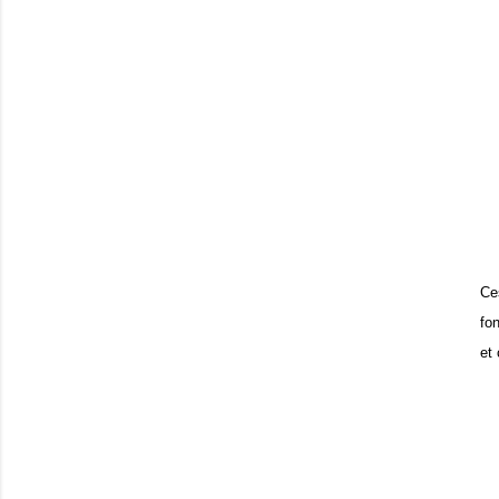
Ce
fo
et 