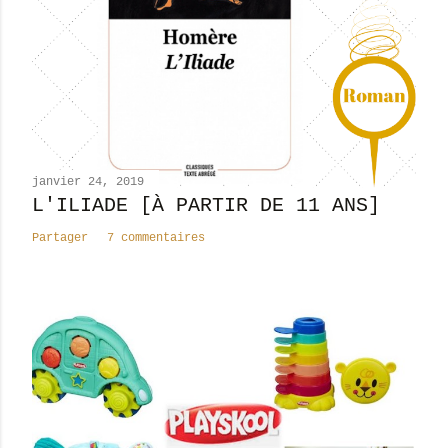
u
n
c
o
m
m
e
n
janvier 24, 2019
t
L'ILIADE [À PARTIR DE 11 ANS]
a
Partager
7 commentaires
i
r
e