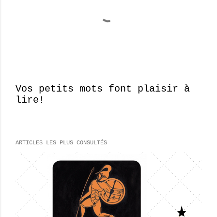
Vos petits mots font plaisir à
lire!
E
n
r
e
ARTICLES LES PLUS CONSULTÉS
g
i
s
t
r
e
r