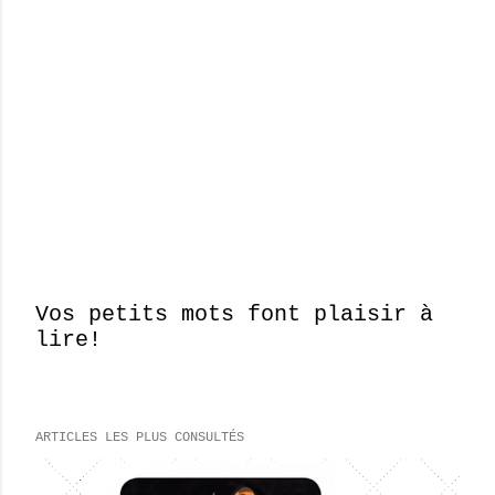
Vos petits mots font plaisir à
lire!
E
n
r
e
ARTICLES LES PLUS CONSULTÉS
g
i