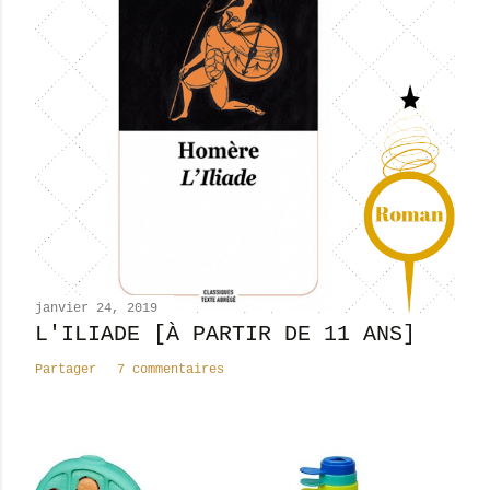
s
t
r
e
r
u
n
c
o
m
m
e
n
janvier 24, 2019
t
L'ILIADE [À PARTIR DE 11 ANS]
a
Partager
7 commentaires
i
r
e