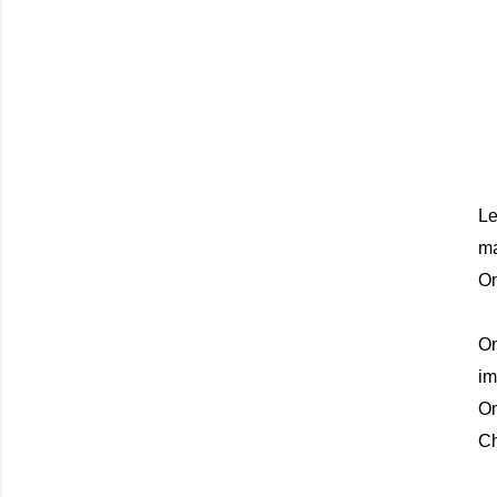
Le
ma
On
On
im
On
Ch