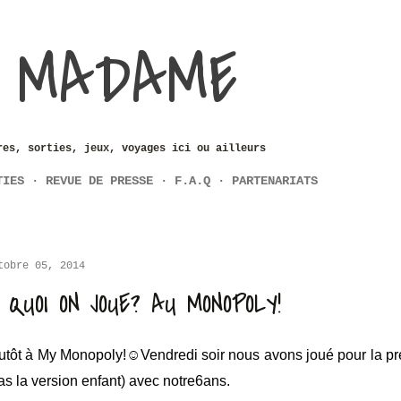
Accéder au contenu principal
 MADAME
res, sorties, jeux, voyages ici ou ailleurs
TIES
REVUE DE PRESSE
F.A.Q
PARTENARIATS
tobre 05, 2014
 QUOI ON JOUE? AU MONOPOLY!
utôt à My Monopoly!☺Vendredi soir nous avons joué pour la pr
as la version enfant) avec notre6ans.