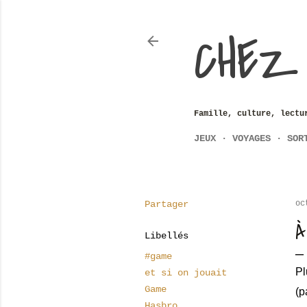
CHEZ
Famille, culture, lectu
JEUX
VOYAGES
SOR
Partager
oc
À
Libellés
#game
Pl
et si on jouait
Game
(p
Hasbro