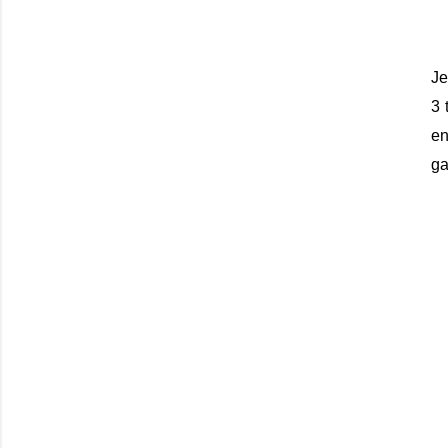
Je
3 
en
ga