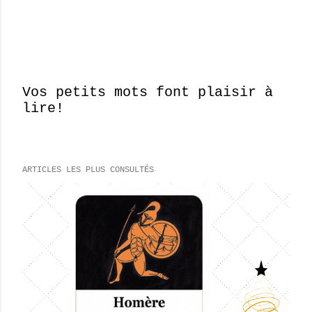
Vos petits mots font plaisir à
lire!
E
n
r
e
ARTICLES LES PLUS CONSULTÉS
g
i
s
t
r
e
r
u
n