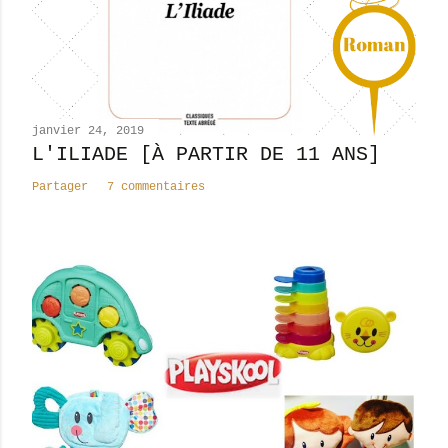
c
o
m
m
e
n
janvier 24, 2019
t
L'ILIADE [À PARTIR DE 11 ANS]
a
Partager
7 commentaires
i
r
e