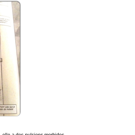
s, elle a des pulsions morbides.