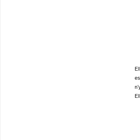
El
es
n'
El