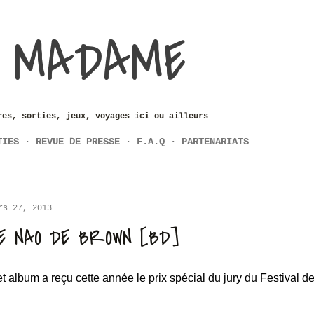
Accéder au contenu principal
 MADAME
res, sorties, jeux, voyages ici ou ailleurs
TIES
REVUE DE PRESSE
F.A.Q
PARTENARIATS
rs 27, 2013
E NAO DE BROWN [BD]
t album a reçu cette année le prix spécial du jury du Festival 