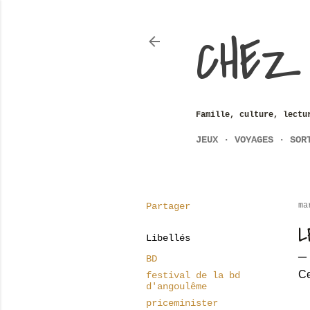
CHEZ
Famille, culture, lectu
JEUX
VOYAGES
SOR
Partager
ma
L
Libellés
BD
Ce
festival de la bd
d'angoulême
priceminister