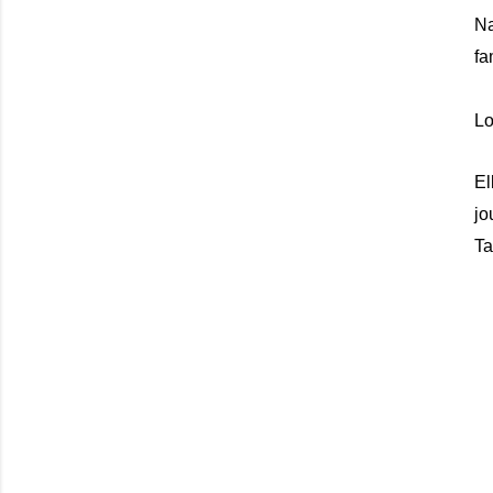
N
fa
Lo
El
jo
Ta