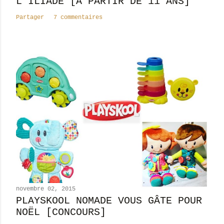
L'ILIADE [À PARTIR DE 11 ANS]
a
Partager
7 commentaires
i
r
e
novembre 02, 2015
PLAYSKOOL NOMADE VOUS GÂTE POUR
NOËL [CONCOURS]