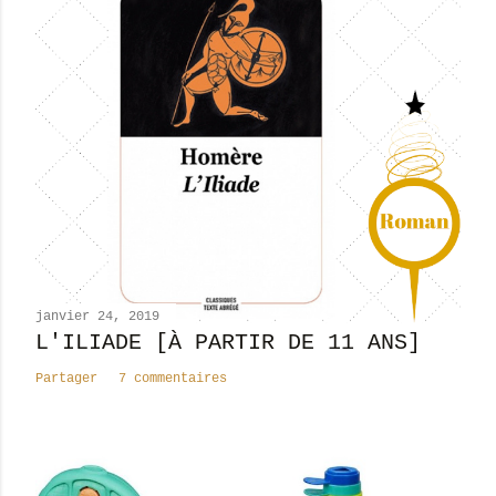
s
t
r
e
r
u
n
c
o
m
m
e
n
janvier 24, 2019
t
L'ILIADE [À PARTIR DE 11 ANS]
a
Partager
7 commentaires
i
r
e