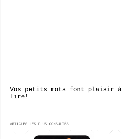
Vos petits mots font plaisir à
lire!
E
n
r
e
ARTICLES LES PLUS CONSULTÉS
g
i