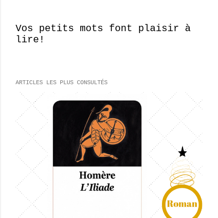
Vos petits mots font plaisir à
lire!
E
n
r
e
ARTICLES LES PLUS CONSULTÉS
g
i
s
t
r
e
r
u
n
c
o
m