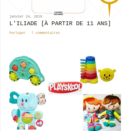
m
e
n
janvier 24, 2019
t
L'ILIADE [À PARTIR DE 11 ANS]
a
Partager
7 commentaires
i
r
e