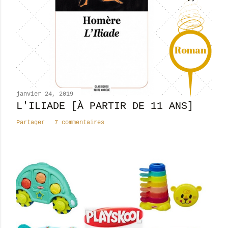
u
n
c
o
m
m
e
n
janvier 24, 2019
t
L'ILIADE [À PARTIR DE 11 ANS]
a
Partager
7 commentaires
i
r
e