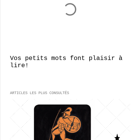
Vos petits mots font plaisir à
lire!
E
n
r
e
ARTICLES LES PLUS CONSULTÉS
g
i
s
t
r
e
r