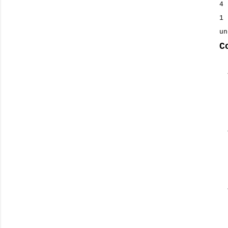
4 
1 
un
C