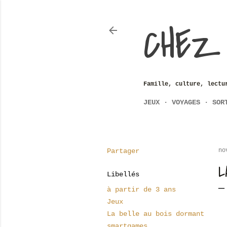
CHEZ
Famille, culture, lectu
JEUX
VOYAGES
SOR
Partager
no
L
Libellés
à partir de 3 ans
Jeux
La belle au bois dormant
smartgames