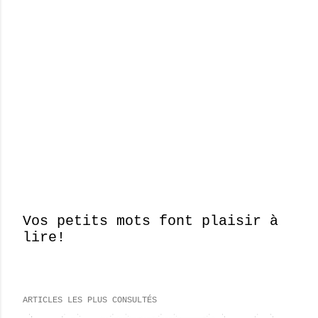
Vos petits mots font plaisir à
lire!
E
n
r
e
ARTICLES LES PLUS CONSULTÉS
g