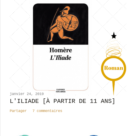
i
s
t
r
e
r
u
n
c
o
m
m
e
n
janvier 24, 2019
t
L'ILIADE [À PARTIR DE 11 ANS]
a
Partager
7 commentaires
i
r
e