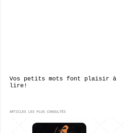
Vos petits mots font plaisir à
lire!
E
n
r
e
ARTICLES LES PLUS CONSULTÉS
g
i
s