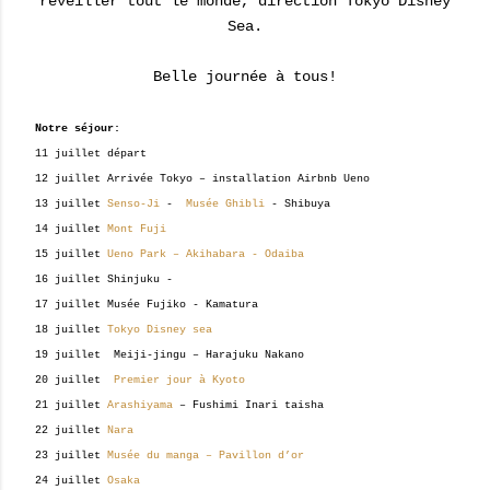
réveiller tout le monde, direction Tokyo Disney
Sea.
Belle journée à tous!
Notre séjour:
11 juillet départ
12 juillet Arrivée Tokyo – installation Airbnb Ueno
13 juillet
Senso-Ji
-
Musée Ghibli
- Shibuya
14 juillet
Mont Fuji
15 juillet
Ueno Park – Akihabara - Odaiba
16 juillet Shinjuku -
17 juillet Musée Fujiko - Kamatura
18 juillet
Tokyo Disney sea
19 juillet Meiji-jingu – Harajuku Nakano
20 juillet
Premier jour à Kyoto
21 juillet
Arashiyama
– Fushimi Inari taisha
22 juillet
Nara
23 juillet
Musée du manga – Pavillon d’or
24 juillet
Osaka