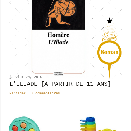
t
r
e
r
u
n
c
o
m
m
e
n
janvier 24, 2019
t
L'ILIADE [À PARTIR DE 11 ANS]
a
Partager
7 commentaires
i
r
e