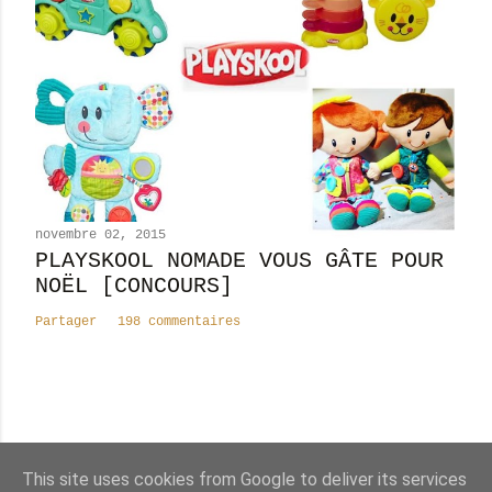
novembre 02, 2015
PLAYSKOOL NOMADE VOUS GÂTE POUR
NOËL [CONCOURS]
Partager
198 commentaires
Nombre total de pages vues
This site uses cookies from Google to deliver its services
8
2
4
2
9
0
5