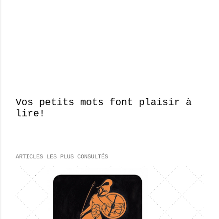
Vos petits mots font plaisir à
lire!
E
n
r
e
ARTICLES LES PLUS CONSULTÉS
g
i
s
t
r
e