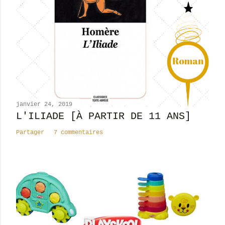
r
u
n
c
o
m
m
e
n
janvier 24, 2019
t
L'ILIADE [À PARTIR DE 11 ANS]
a
Partager
7 commentaires
i
r
e