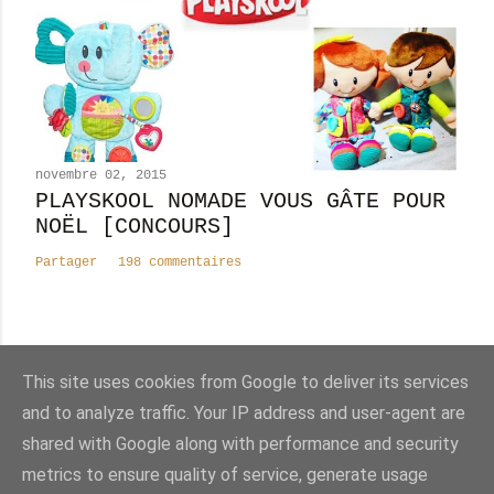
novembre 02, 2015
PLAYSKOOL NOMADE VOUS GÂTE POUR
NOËL [CONCOURS]
Partager
198 commentaires
This site uses cookies from Google to deliver its services
Nombre total de pages vues
and to analyze traffic. Your IP address and user-agent are
shared with Google along with performance and security
Fourni par Blogger
metrics to ensure quality of service, generate usage