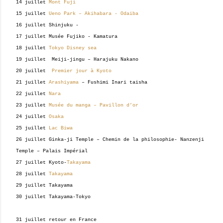
14 juillet
Mont Fuji
15 juillet
Ueno Park – Akihabara - Odaiba
16 juillet Shinjuku -
17 juillet Musée Fujiko - Kamatura
18 juillet
Tokyo Disney sea
19 juillet Meiji-jingu – Harajuku Nakano
20 juillet
Premier jour à Kyoto
21 juillet
Arashiyama
– Fushimi Inari taisha
22 juillet
Nara
23 juillet
Musée du manga – Pavillon d’or
24 juillet
Osaka
25 juillet
Lac Biwa
26 juillet Ginka-ji Temple – Chemin de la philosophie- Nanzenji
Temple – Palais Impérial
27 juillet Kyoto-
Takayama
28 juillet
Takayama
29 juillet Takayama
30 juillet Takayama-Tokyo
31 juillet retour en France