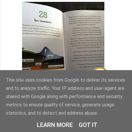
This site uses cookies from Google to deliver its services
and to analyze traffic. Your IP address and user-agent are
shared with Google along with performance and security
metrics to ensure quality of service, generate usage
Les activités nécessitent du matériel simple
(par exemple deux livres pour le tremblement de
statistics, and to detect and address abuse.
Terre), les enfants lecteurs peuvent les
LEARN MORE
GOT IT
réaliser en autonomie.