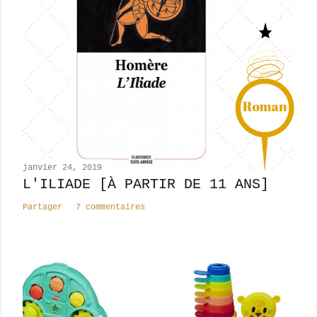
r
e
r
u
n
c
o
m
m
e
n
janvier 24, 2019
t
L'ILIADE [À PARTIR DE 11 ANS]
a
Partager
7 commentaires
i
r
e