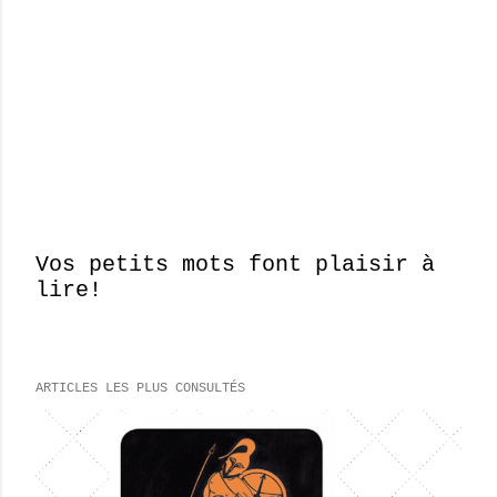
Vos petits mots font plaisir à
lire!
E
n
r
e
ARTICLES LES PLUS CONSULTÉS
g
i
s
t