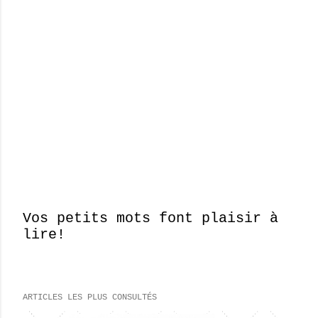
Vos petits mots font plaisir à
lire!
E
n
r
e
ARTICLES LES PLUS CONSULTÉS
g