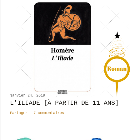
i
s
t
r
e
r
u
n
c
o
m
m
e
n
janvier 24, 2019
t
L'ILIADE [À PARTIR DE 11 ANS]
a
Partager
7 commentaires
i
r
e