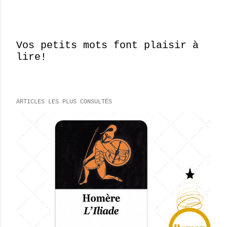
Vos petits mots font plaisir à
lire!
E
n
r
e
ARTICLES LES PLUS CONSULTÉS
g
i
s
t
r
e
r
u
n
c
o