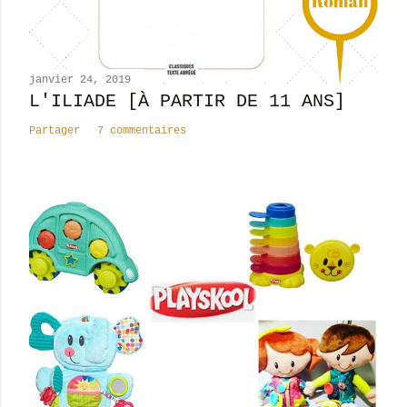
m
m
e
n
janvier 24, 2019
t
L'ILIADE [À PARTIR DE 11 ANS]
a
Partager
7 commentaires
i
r
e