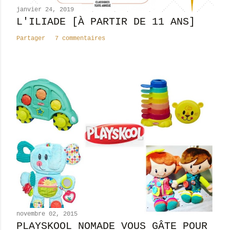
n
janvier 24, 2019
t
L'ILIADE [À PARTIR DE 11 ANS]
a
Partager
7 commentaires
i
r
e
novembre 02, 2015
PLAYSKOOL NOMADE VOUS GÂTE POUR