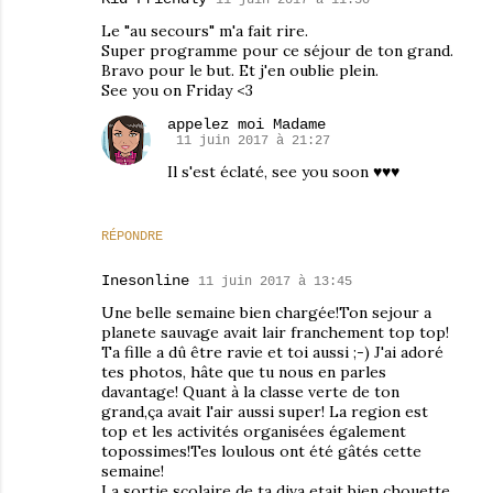
Le "au secours" m'a fait rire.
Super programme pour ce séjour de ton grand.
Bravo pour le but. Et j'en oublie plein.
See you on Friday <3
appelez moi Madame
11 juin 2017 à 21:27
Il s'est éclaté, see you soon ♥♥♥
RÉPONDRE
Inesonline
11 juin 2017 à 13:45
Une belle semaine bien chargée!Ton sejour a
planete sauvage avait lair franchement top top!
Ta fille a dû être ravie et toi aussi ;-) J'ai adoré
tes photos, hâte que tu nous en parles
davantage! Quant à la classe verte de ton
grand,ça avait l'air aussi super! La region est
top et les activités organisées également
topossimes!Tes loulous ont été gâtés cette
semaine!
La sortie scolaire de ta diva etait bien chouette