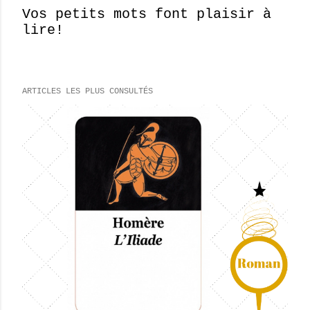
Vos petits mots font plaisir à
lire!
E
n
r
e
ARTICLES LES PLUS CONSULTÉS
g
i
s
t
r
e
r
u
n
c
o
m
m
e