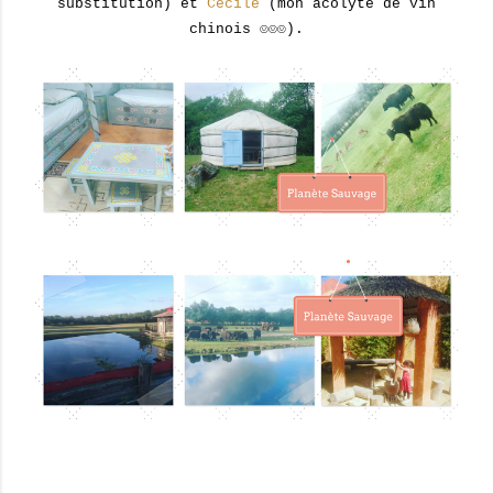
substitution) et
Cécile
(mon acolyte de vin
chinois ☺☺☺).