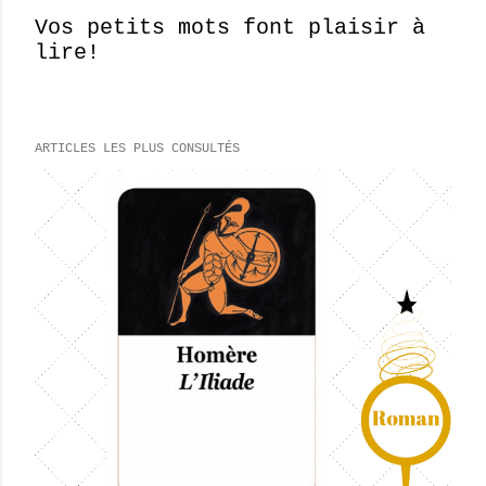
Vos petits mots font plaisir à
lire!
E
n
r
e
ARTICLES LES PLUS CONSULTÉS
g
i
s
t
r
e
r
u
n
c
o
m
m
e