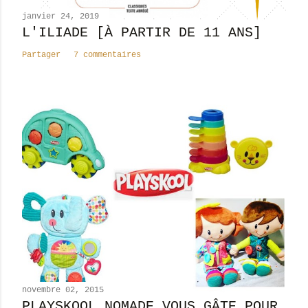
n
janvier 24, 2019
t
L'ILIADE [À PARTIR DE 11 ANS]
a
Partager
7 commentaires
i
r
e
novembre 02, 2015
PLAYSKOOL NOMADE VOUS GÂTE POUR