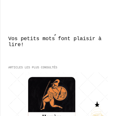
Vos petits mots font plaisir à
lire!
E
n
r
e
ARTICLES LES PLUS CONSULTÉS
g
i
s
t
r
e
r
u