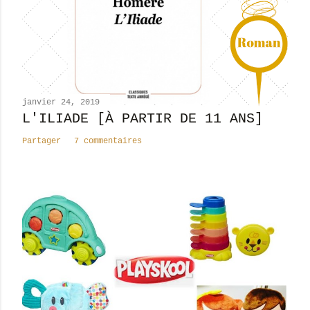
n
c
o
m
m
e
n
janvier 24, 2019
t
L'ILIADE [À PARTIR DE 11 ANS]
a
Partager
7 commentaires
i
r
e