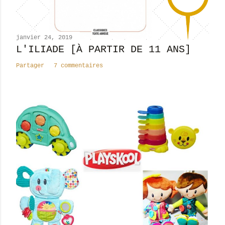
m
m
e
n
janvier 24, 2019
t
L'ILIADE [À PARTIR DE 11 ANS]
a
Partager
7 commentaires
i
r
e