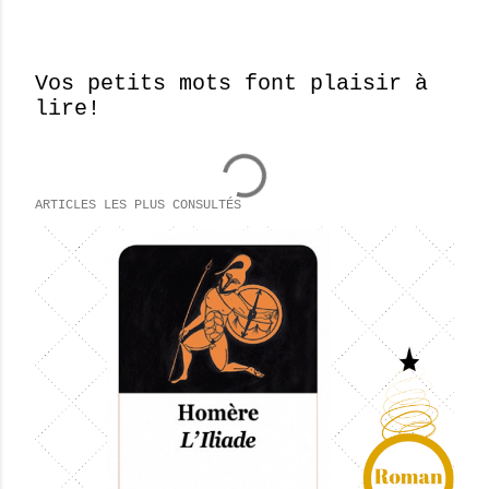
Vos petits mots font plaisir à
lire!
E
n
r
e
ARTICLES LES PLUS CONSULTÉS
g
i
s
t
r
e
r
u
n
c
o