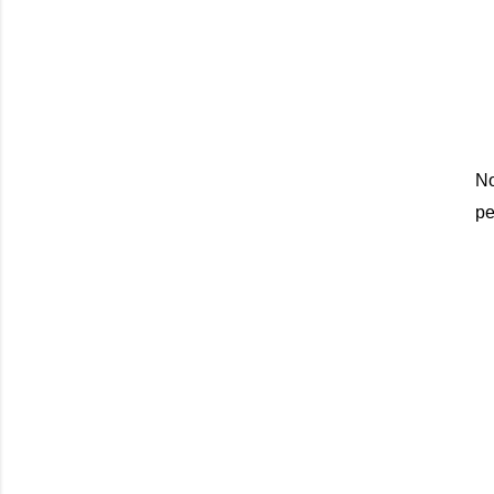
No
pe