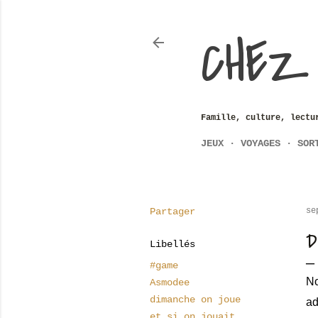
CHEZ
Famille, culture, lectu
JEUX
VOYAGES
SOR
Partager
se
D
Libellés
#game
No
Asmodee
dimanche on joue
ad
et si on jouait