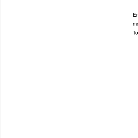
En
me
To