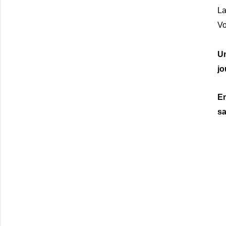
La
Vo
Un
jo
E
sa