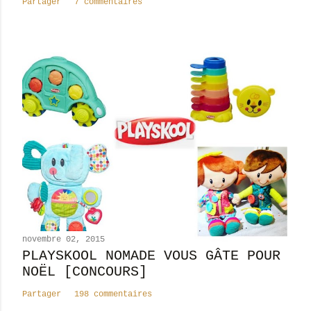
Partager
7 commentaires
i
r
e
novembre 02, 2015
PLAYSKOOL NOMADE VOUS GÂTE POUR
NOËL [CONCOURS]
Partager
198 commentaires