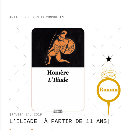
r
e
ARTICLES LES PLUS CONSULTÉS
g
i
s
t
r
e
r
u
n
c
o
m
m
e
n
janvier 24, 2019
t
L'ILIADE [À PARTIR DE 11 ANS]
a