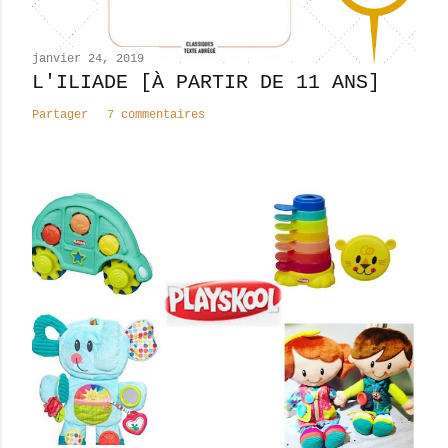
m
e
n
janvier 24, 2019
t
L'ILIADE [À PARTIR DE 11 ANS]
a
Partager
7 commentaires
i
r
e