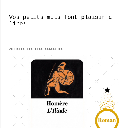
Vos petits mots font plaisir à
lire!
E
n
r
e
ARTICLES LES PLUS CONSULTÉS
g
i
s
t
r
e
r
u
n
c
o
m