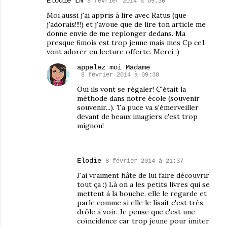
Elodie LN
8 février 2014 à 09:36
Moi aussi j'ai appris à lire avec Ratus (que
j'adorais!!!!) et j'avoue que de lire ton article me
donne envie de me replonger dedans. Ma
presque 6mois est trop jeune mais mes Cp ce1
vont adorer en lecture offerte. Merci :)
appelez moi Madame
8 février 2014 à 09:38
Oui ils vont se régaler! C'était la
méthode dans notre école (souvenir
souvenir...). Ta puce va s'émerveiller
devant de beaux imagiers c'est trop
mignon!
Elodie
8 février 2014 à 21:37
J'ai vraiment hâte de lui faire découvrir
tout ça :) Là on a les petits livres qui se
mettent à la bouche, elle le regarde et
parle comme si elle le lisait c'est très
drôle à voir. Je pense que c'est une
coïncidence car trop jeune pour imiter