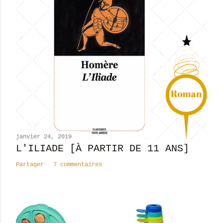
t
r
e
r
u
n
c
o
m
m
e
n
janvier 24, 2019
t
L'ILIADE [À PARTIR DE 11 ANS]
a
Partager
7 commentaires
i
r
e