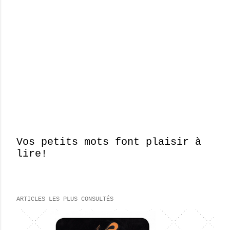
Vos petits mots font plaisir à
lire!
E
n
r
e
ARTICLES LES PLUS CONSULTÉS
g
i
s