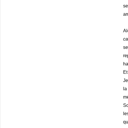
se
ar
Al
ca
se
re
ha
Et
Je
la
mé
So
le
qu