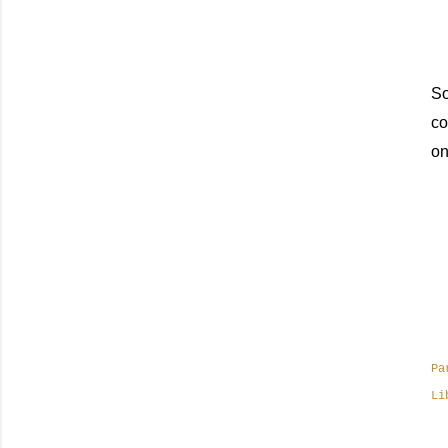
So
co
on
Pa
Li