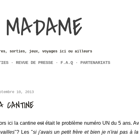
Accéder au contenu principal
 MADAME
res, sorties, jeux, voyages ici ou ailleurs
TIES
REVUE DE PRESSE
F.A.Q
PARTENARIATS
ptembre 10, 2013
A CANTINE
ors ici la cantine
est
était le problème numéro UN du 5 ans. Ave
availles
"? Les "
si j'avais un petit frère et bien je n'irai pas à