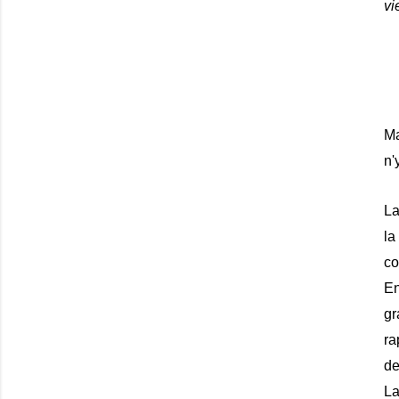
vi
Ma
n'
La
la
co
En
gr
ra
de
La