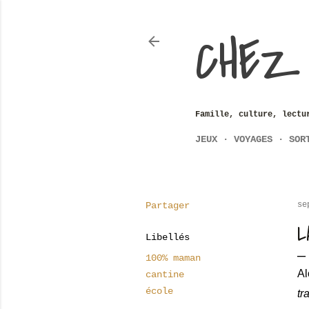
CHEZ
Famille, culture, lectu
JEUX
VOYAGES
SOR
Partager
se
L
Libellés
100% maman
Al
cantine
école
tr