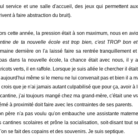
ul service et une salle d'accueil, des jeux qui permettent aux
rivent à faire abstraction du bruit).
ors cette année, la pression était à son maximum, nous en avion
ntine de ta nouvelle école est trop bien, c'est TROP bon et
maine dernière on l'a laissé faire sa rentrée tranquillement et 
pas dans la nouvelle école, la chance était avec nous, il y
ricots verts, il en raffole. Lorsque je suis allée le chercher il étai
 aujourd'hui même si le menu ne lui convenait pas et bien il a ma
 crois que je n'ai jamais autant culpabilisé que pour ça, avoir à l
 cantine, j'ai toujours mangé chez ma grand-mère, c'était une vr
mé à proximité doit faire avec les contraintes de ses parents.
n père n'a pas voulu qu'on embauche une assistante maternell
s cantines scolaires et prône la socialisation, soit-disant tout s
'on se fait des copains et des souvenirs. Je suis septique.