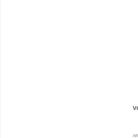
V
E
n
r
AR
e