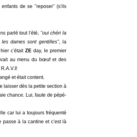
 enfants de se "reposer" (s'ils
s parlé tout l'été,
"oui chéri la
 les dames sont gentilles"
, la
hier c'était
ZE
day, le premier
 avait au menu du bœuf et des
t R.A.V.I!
ngé et était content.
e laisser dès la petite section à
aie chance. Lui, faute de pépé-
e car lui a toujours fréquenté
e passe à la cantine et c'est là