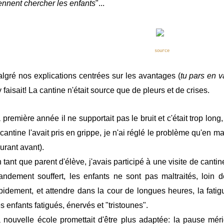
ennent chercher les enfants
"...
source
lgré nos explications centrées sur les avantages (
tu pars en v
y faisait! La cantine n'était source que de pleurs et de crises.
 première année il ne supportait pas le bruit et c'était trop lo
 cantine l'avait pris en grippe, je n'ai réglé le problème qu'en mar
urant avant).
 tant que parent d'élève, j'avais participé à une visite de can
andement souffert, les enfants ne sont pas maltraités, loin 
pidement, et attendre dans la cour de longues heures, la fatig
s enfants fatigués, énervés et "tristounes".
 nouvelle école promettait d'être plus adaptée: la pause mér