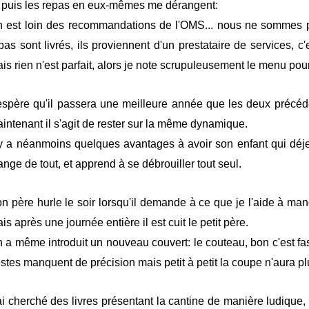
 puis les repas en eux-mêmes me dérangent:
 est loin des recommandations de l'OMS... nous ne sommes p
pas sont livrés, ils proviennent d'un prestataire de services, c'
is rien n'est parfait, alors je note scrupuleusement le menu pour
espère qu'il passera une meilleure année que les deux précéde
intenant il s'agit de rester sur la même dynamique.
 y a néanmoins quelques avantages à avoir son enfant qui déjeu
nge de tout, et apprend à se débrouiller tout seul.
n père hurle le soir lorsqu'il demande à ce que je l'aide à mang
is après une journée entière il est cuit le petit père.
 a même introduit un nouveau couvert: le couteau, bon c'est fas
stes manquent de précision mais petit à petit la coupe n'aura plu
ai cherché des livres présentant la cantine de manière ludique,