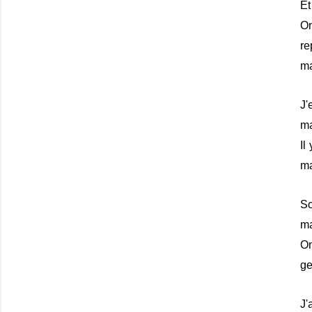
Et
On
re
ma
J'
ma
Il
ma
So
ma
On
ge
J'