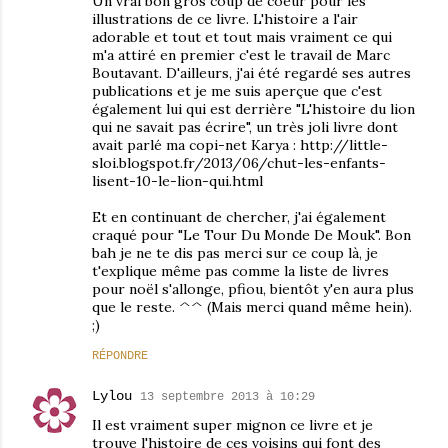
Un vrai bon gros coup de coeur pour les
illustrations de ce livre. L'histoire a l'air
adorable et tout et tout mais vraiment ce qui
m'a attiré en premier c'est le travail de Marc
Boutavant. D'ailleurs, j'ai été regardé ses autres
publications et je me suis aperçue que c'est
également lui qui est derrière "L'histoire du lion
qui ne savait pas écrire", un très joli livre dont
avait parlé ma copi-net Karya : http://little-
sloi.blogspot.fr/2013/06/chut-les-enfants-
lisent-10-le-lion-qui.html
Et en continuant de chercher, j'ai également
craqué pour "Le Tour Du Monde De Mouk". Bon
bah je ne te dis pas merci sur ce coup là, je
t'explique même pas comme la liste de livres
pour noël s'allonge, pfiou, bientôt y'en aura plus
que le reste. ^^ (Mais merci quand même hein).
;)
RÉPONDRE
Lylou
13 septembre 2013 à 10:29
Il est vraiment super mignon ce livre et je
trouve l'histoire de ces voisins qui font des