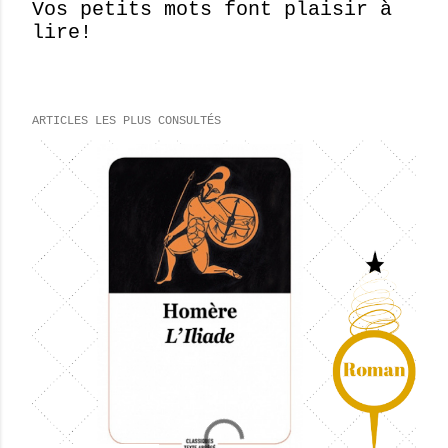
Vos petits mots font plaisir à
lire!
E
n
r
e
ARTICLES LES PLUS CONSULTÉS
g
i
s
t
r
e
r
u
n
c
o
m
m
e