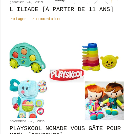
n
janvier 24, 2019
t
L'ILIADE [À PARTIR DE 11 ANS]
a
Partager
7 commentaires
i
r
e
novembre 02, 2015
PLAYSKOOL NOMADE VOUS GÂTE POUR