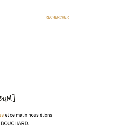
RECHERCHER
BUM]
es
et ce matin nous étions
dré BOUCHARD.