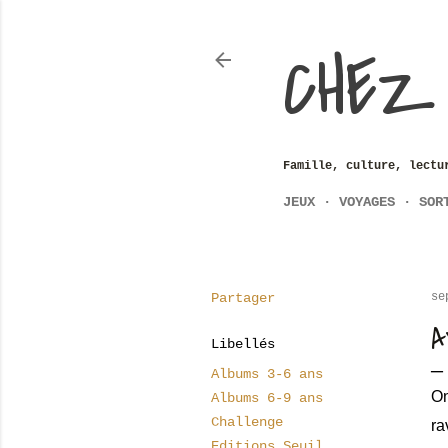
CHEZ
Famille, culture, lectu
JEUX
VOYAGES
SOR
Partager
se
A
Libellés
Albums 3-6 ans
On
Albums 6-9 ans
Challenge
ra
Editions Seuil