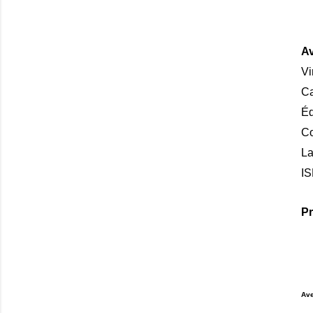
Av
V
Ca
Éd
Co
La
IS
Pr
Ave