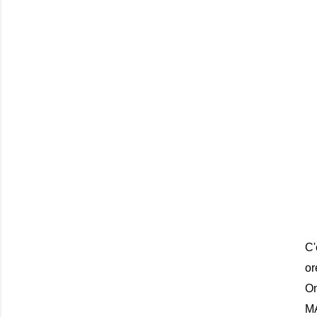
C'
or
On
MA