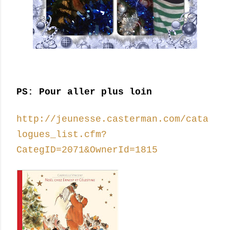
PS: Pour aller plus loin
http://jeunesse.casterman.com/cata
logues_list.cfm?
CategID=2071&OwnerId=1815