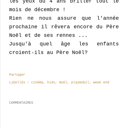
les yeux du 4 ans briller tout le
mois de décembre !
R
ien ne nous assure que l'année
prochaine il rêvera encore du Père
Noël et de ses rennes ...
Jusqu'à quel âge les e
nfants
croient
-ils au Pèr
e Noël?
Partager
Libellés :
cinéma
kids
Noël
playmobil
week end
COMMENTAIRES