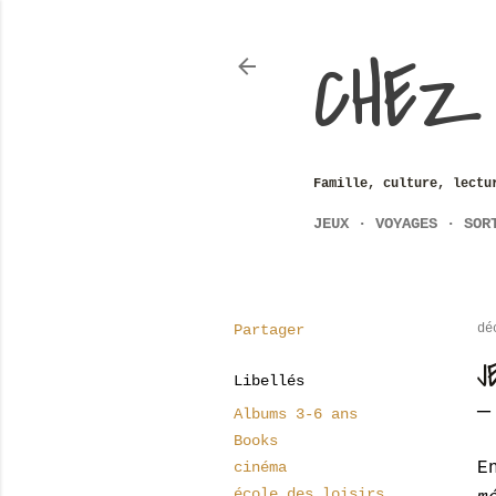
CHEZ
Famille, culture, lectu
JEUX
VOYAGES
SOR
Partager
dé
J
Libellés
Albums 3-6 ans
Books
cinéma
E
école des loisirs