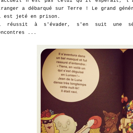
'accueil n'est pas celui qu'il espérait, l'
tranger a débarqué sur Terre ! Le grand géné
l est jeté en prison.
l réussit à s'évader, s'en suit une sé
encontres ...