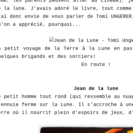
émé, les parents peuvent aller au cinéma
), j
e la lune. J'avais adoré le livre, tout comm
'ai donc envie de vous parler de Tomi UNGERER
u'on a apprécié, pourquoi...
n petit voyage de la Terre à la Lune en pas
uelques brigands et des sorciers!
En route !
Jean de la lune
e petit homme tout rond (qui ressemble au nua
'ennuie ferme sur la Lune. Il s'accroche à un
erre où il nourrit plein d'espoirs de jeux, d