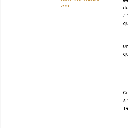
m
kids
d
J
q
U
q
C
s
T