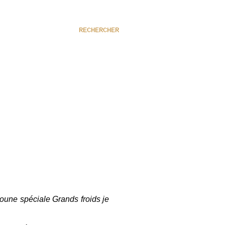
RECHERCHER
udoune
spéciale Grands froids j
e