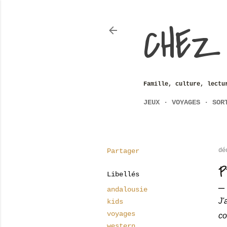
CHEZ
Famille, culture, lectu
JEUX
VOYAGES
SOR
Partager
dé
P
Libellés
andalousie
J'
kids
voyages
co
western