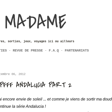
Accéder au contenu principal
 MADAME
res, sorties, jeux, voyages ici ou ailleurs
TIES
REVUE DE PRESSE
F.A.Q
PARTENARIATS
cembre 06, 2012
PFFF ANDALUCIA PART 2
ai encore envie de soleil ...
et comme je viens de sortir ma do
ntinue la série Andalucia !