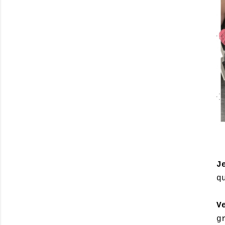
J
q
V
g