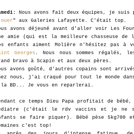
amedi:
Nous avons fait deux équipes, je suis 
jouer
" aux Galeries Lafayette. C'était top.
ous avons déjeuné avant d'aller voir Les Fou
ne amie (qui est la meilleure chasseuse de l
os enfants aiment Molière n'hésitez pas à 
aint Georges
. Nous nous sommes régalés, le
rand bravo à Scapin et aux deux pères.
ous avons goûté, d'autres copains sont arrivé
hez nous, j'ai craqué pour tout le monde dan
 la BD... Je vous en reparlerai.
endant ce temps Dieu Papa profitait de bébé,
édiatre (c'était le rdv vaccins et je ne 
nfants se faire piquer). Bébé pèse 5kg700 e
emaines c'est top!
t après des jours d'intense fatigue, de