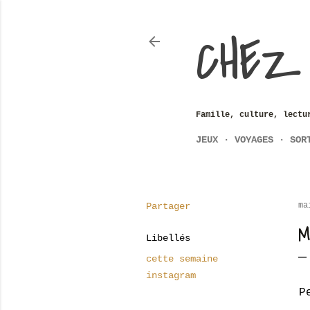
CHEZ
Famille, culture, lectu
JEUX
VOYAGES
SOR
Partager
ma
M
Libellés
cette semaine
instagram
P