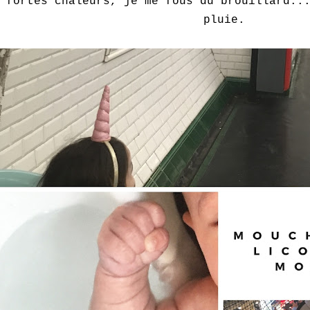
fortes chaleurs, je me fous du brouillard..
pluie.