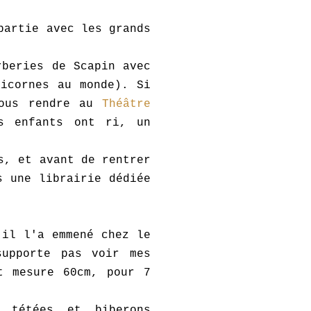
partie avec les grands
rberies de Scapin avec
icornes au monde). Si
vous rendre au
Théâtre
s enfants ont ri, un
s, et avant de rentrer
s une librairie dédiée
 il l'a emmené chez le
supporte pas voir mes
t mesure 60cm, pour 7
 tétées et biberons