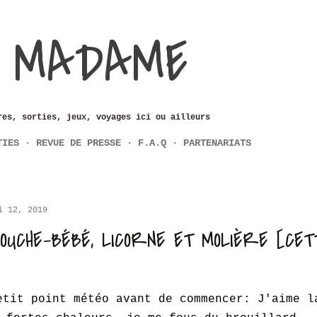
Accéder au contenu principal
 MADAME
res, sorties, jeux, voyages ici ou ailleurs
TIES
REVUE DE PRESSE
F.A.Q
PARTENARIATS
i 12, 2019
OUCHE-BÉBÉ, LICORNE ET MOLIÈRE [CET
etit point météo avant de commencer: J'aime l