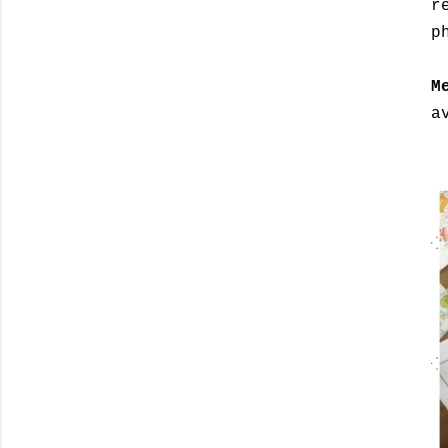
r
p
M
a