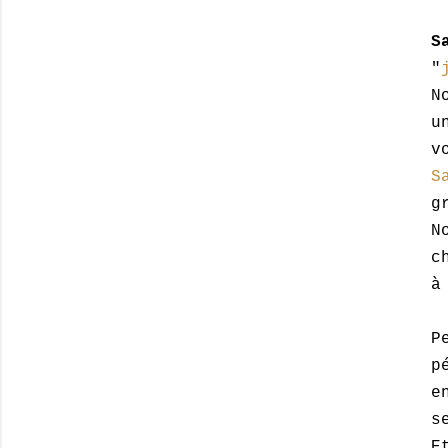
S
"
N
u
v
S
g
N
c
à
P
p
e
s
E