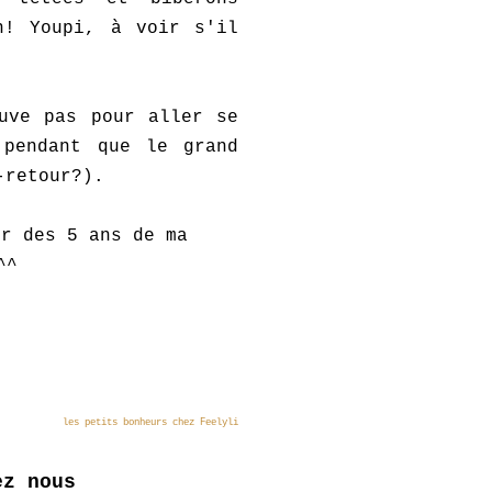
n! Youpi, à voir s'il
uve pas pour aller se
 pendant que le grand
-retour?).
ur des 5 ans de ma
^^
les petits bonheurs chez Feelyli
ez nous