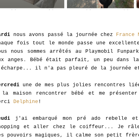
ardi
nous avons passé la journée chez
France 
haque fois tout le monde passe une excellent
ous nous sommes arrêtés au Playmobil Funpark
ux anges. Bébé était parfait, un peu dans la
'écharpe... il n'a pas pleuré de la journée e
ercredi
une de mes plus jolies rencontres lié
 la maison rencontrer bébé et me présente
erci
Delphine
!
eudi
j'ai embarqué mon pré ado rebelle et
hopping et aller chez le coiffeur... Je râl
es pouvoirs magiques, il calme son petit frèr