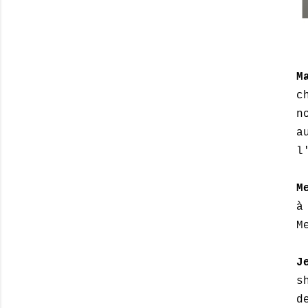
M
c
n
a
l
M
à
M
J
s
d