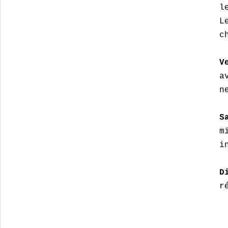
l
L
c
V
a
n
S
m
i
D
r