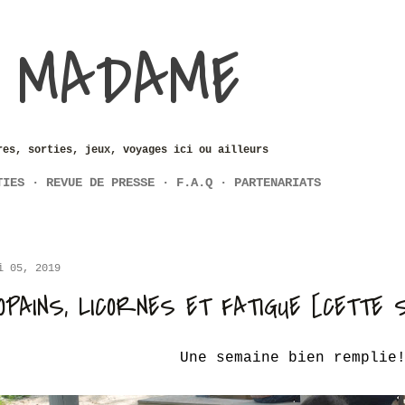
Accéder au contenu principal
 MADAME
res, sorties, jeux, voyages ici ou ailleurs
TIES
REVUE DE PRESSE
F.A.Q
PARTENARIATS
i 05, 2019
OPAINS, LICORNES ET FATIGUE [CETTE 
Une semaine bien remplie