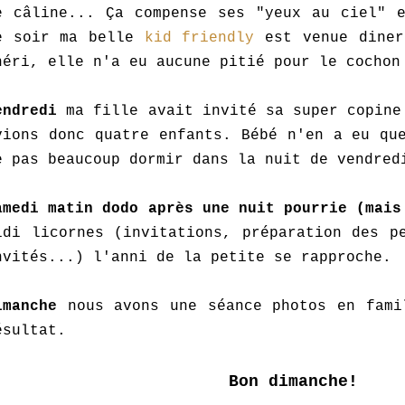
e câline... Ça compense ses "yeux au ciel" e
e soir ma belle
kid friendly
est venue diner
héri, elle n'a eu aucune pitié pour le cochon
endredi
ma fille avait invité sa super copine
vions donc quatre enfants. Bébé n'en a eu qu
e pas beaucoup dormir dans la nuit de vendred
amedi matin dodo après une nuit pourrie (mai
idi licornes (invitations, préparation des p
nvités...) l'anni de la petite se rapproche.
imanche
nous avons une séance photos en fami
ésultat.
Bon dimanche!