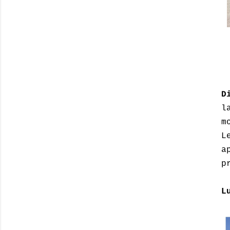
D
l
m
L
a
p
L