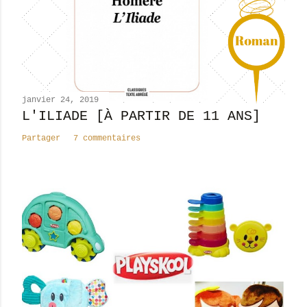
n
c
o
m
m
e
n
janvier 24, 2019
t
L'ILIADE [À PARTIR DE 11 ANS]
a
Partager
7 commentaires
i
r
e