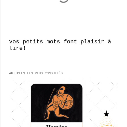
Vos petits mots font plaisir à
lire!
E
n
r
e
ARTICLES LES PLUS CONSULTÉS
g
i
s
t
r
e
r
u