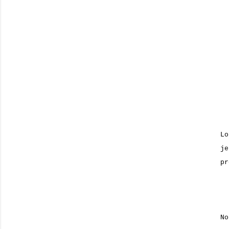
Lo
j
pr
N