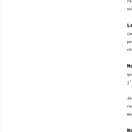
re
no
L
(m
pe
ch
M
qu
j'
Je
re
ma
M