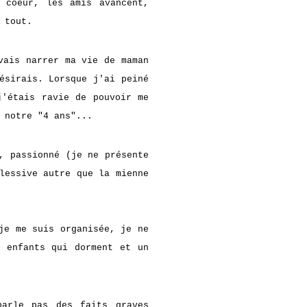
 coeur, les amis avancent,
 tout.
vais narrer ma vie de maman
ésirais. Lorsque j'ai peiné
j'étais ravie de pouvoir me
e notre "4 ans"...
, passionné (je ne présente
lessive autre que la mienne
je me suis organisée, je ne
s enfants qui dorment et un
arle pas des faits graves