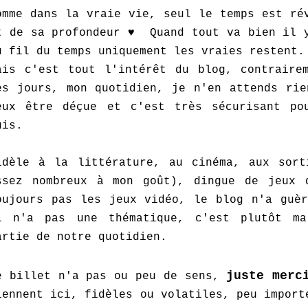
omme dans la vraie vie, seul le temps est ré
t de sa profondeur ♥ Quand tout va bien il y
u fil du temps uniquement les vraies restent
ais c'est tout l'intérêt du blog, contraire
es jours, mon quotidien, je n'en attends rie
eux être déçue et c'est très sécurisant po
uis.
idèle à la littérature, au cinéma, aux sort
ssez nombreux à mon goût), dingue de jeux 
oujours pas les jeux vidéo, le blog n'a guèr
l n'a pas une thématique, c'est plutôt ma
artie de notre quotidien.
juste merc
e billet n'a pas ou peu de sens,
iennent ici, fidèles ou volatiles, peu import