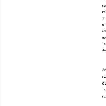
su
ré
J
n
éd
ne
le
de
J
s
o
le
ri