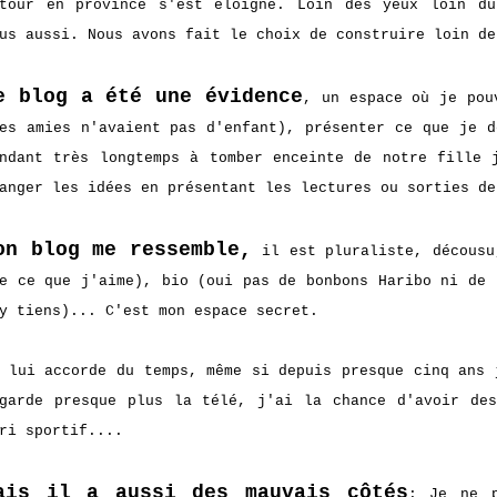
tour en province s'est éloigné. Loin des yeux loin du
us aussi. Nous avons fait le choix de construire loin de
e blog a été une évidence
, un espace où je pou
es amies n'avaient pas d'enfant), présenter ce que je d
ndant très longtemps à tomber enceinte de notre fille 
anger les idées en présentant les lectures ou sorties d
on blog me ressemble,
il est pluraliste, décousu
e ce que j'aime), bio (oui pas de bonbons Haribo ni de 
y tiens)... C'est mon espace secret.
 lui accorde du temps, même si depuis presque cinq ans 
garde presque plus la télé, j'ai la chance d'avoir de
ri sportif....
ais il a aussi des mauvais côtés
: Je ne p