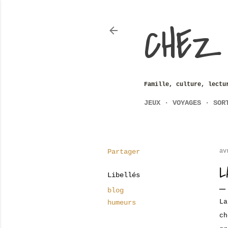
CHEZ
Famille, culture, lectu
JEUX
VOYAGES
SOR
Partager
av
L
Libellés
blog
L
humeurs
c