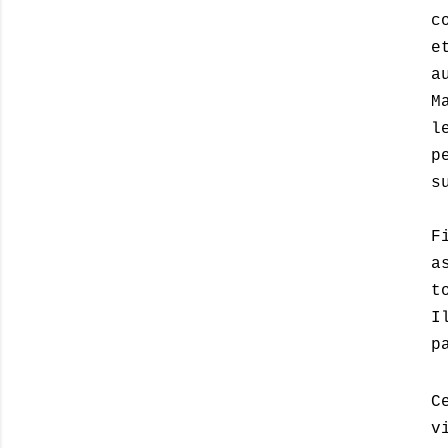
c
e
a
M
l
p
s
F
a
t
I
p
C
v