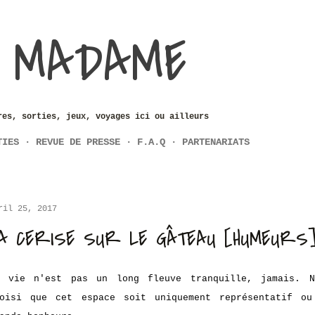
Accéder au contenu principal
 MADAME
res, sorties, jeux, voyages ici ou ailleurs
TIES
REVUE DE PRESSE
F.A.Q
PARTENARIATS
ril 25, 2017
A CERISE SUR LE GÂTEAU [HUMEURS
a vie n'est pas un long fleuve tranquille, jamais. N
hoisi que cet espace soit
uniquement
représentatif ou