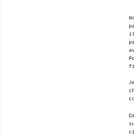
N
p
i
p
a
P
f
J
c
c
C
s
c