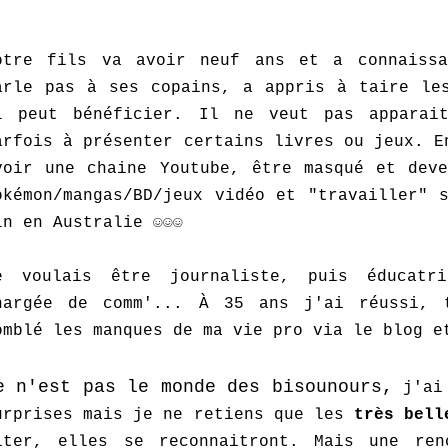
otre fils va avoir neuf ans et a connaiss
arle pas à ses copains, a appris à taire les
l peut bénéficier. Il ne veut pas apparai
arfois à présenter certains livres ou jeux. E
voir une chaine Youtube, être masqué et deve
okémon/mangas/BD/jeux vidéo et "travailler" 
in en Australie ☺☺☺
e voulais être journaliste, puis éducatri
hargée de comm'... À 35 ans j'ai réussi, 
omblé les manques de ma vie pro via le blog e
e n'est pas le monde des bisounours,
j'ai 
urprises mais je ne retiens que les
très bell
iter, elles se reconnaitront. Mais une ren