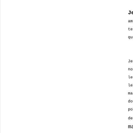
J
am
te
qu
Je
no
le
le
ma
d
po
de
m