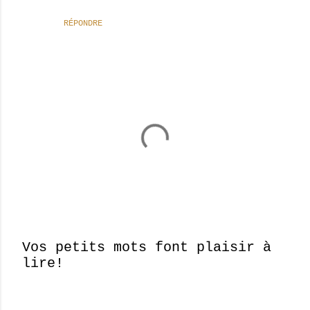
RÉPONDRE
Vos petits mots font plaisir à
lire!
E
n
r