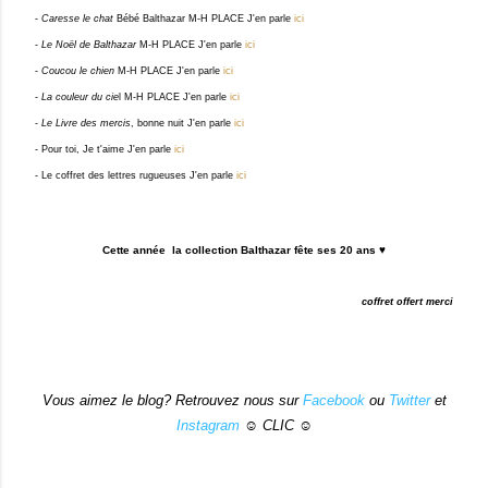
-
Caresse le chat
Bébé Balthazar M-H PLACE J'en parle
ici
-
Le Noël de Balthazar
M-H PLACE J'en parle
ici
-
Coucou le chien
M-H PLACE J'en parle
ici
-
La couleur du cie
l M-H PLACE J'en parle
ici
-
Le Livre des mercis
, bonne nuit J'en parle
ici
- Pour toi, Je t'aime J'en parle
ici
- Le coffret des lettres rugueuses J'en parle
ici
Cette année la collection Balthazar fête ses 20 ans ♥
coffret offert merci
Vous aimez le blog? Retrouvez nous sur
Facebook
ou
Twitter
et
Instagram
☺ CLIC ☺