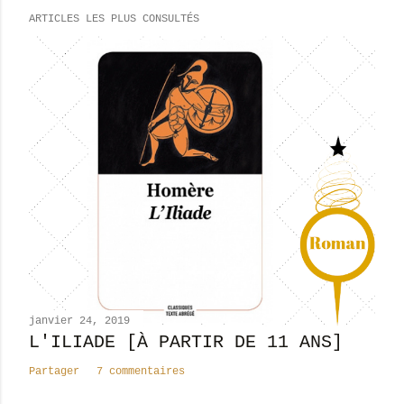
e
ARTICLES LES PLUS CONSULTÉS
g
i
s
t
r
e
r
u
n
c
o
m
m
e
n
janvier 24, 2019
t
L'ILIADE [À PARTIR DE 11 ANS]
a
Partager
7 commentaires
i
r