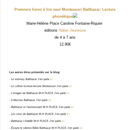
Premiers livres à lire seul Montessori Balthazar: Lecture
phonétique
Marie-Hélène Place Caroline Fontaine-Riquier
éditions
Hatier Jeunesse
de 4 à 7 ans
12.90€
Les autres titres présentés sur le blog:
- Le mémory Balthazar J'en parle
ici
- Le coffret écriture-lecture Montessori J'en parle
ici
-
L'imagier de Balthazar
M-H PLACE J'en parle
ici
- Collection Balthazar J'en parle
ici
-
Balthazar et l'anniversaire
M-H PLACE J'en parle
ici
-
Les sons de Balthazar
M-H PLACE J'en parle
ici
-
Balthazar s'habille
M-H PLACE J'en parle
ici
-
Écoute le silence
Bébé Balthazar M-H PLACE J'en parle
ici