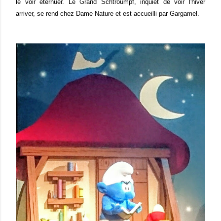
le voir éternuer. Le Grand Schtroumpf, inquiet de voir l'hiver
arriver, se rend chez Dame Nature et est accueilli par Gargamel.