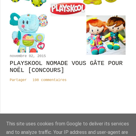
novembre 02, 2015
PLAYSKOOL NOMADE VOUS GÂTE POUR
NOËL [CONCOURS]
Partager
198 commentaires
Nombre total de pages vues
This site uses cookies from Google to deliver its services
8
2
4
8
4
2
6
and to analyze traffic. Your IP address and user-agent are