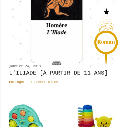
e
r
u
n
c
o
m
m
e
n
janvier 24, 2019
t
L'ILIADE [À PARTIR DE 11 ANS]
a
Partager
7 commentaires
i
r
e