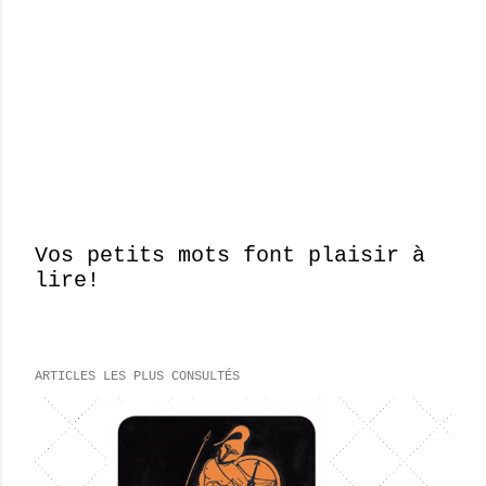
Vos petits mots font plaisir à
lire!
E
n
r
e
ARTICLES LES PLUS CONSULTÉS
g
i
s
t
r