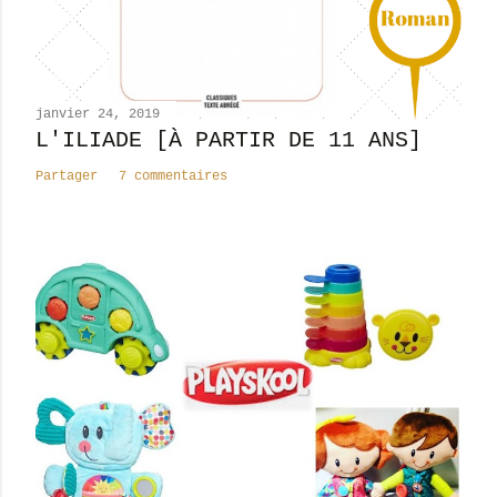
o
m
m
e
n
janvier 24, 2019
t
L'ILIADE [À PARTIR DE 11 ANS]
a
Partager
7 commentaires
i
r
e