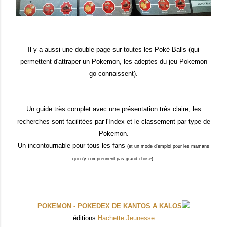
Il y a aussi une double-page sur toutes les Poké Balls (qui
permett
ent
d'attraper un Pokemon, les adeptes du jeu Pokemon
go
c
o
nnaissent
).
Un guide très complet
avec une
présentation
très
claire, les
recherches sont facilitées par l'Index et le classement par type de
Pokemon.
Un incontournable pour tous les
fans
(et un mode d'emploi pour les
mamans
.
qui n'y comprennent pas grand chose)
POKEMON - POKEDEX DE KANTOS A KALOS
éditions
Hachette Jeunesse