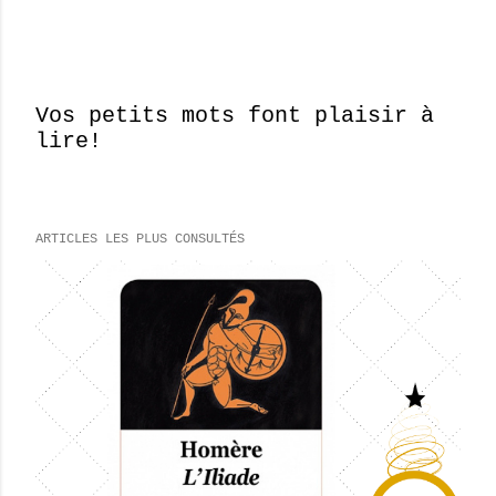
Vos petits mots font plaisir à
lire!
E
n
r
e
ARTICLES LES PLUS CONSULTÉS
g
i
s
t
r
e
r
u
n
c