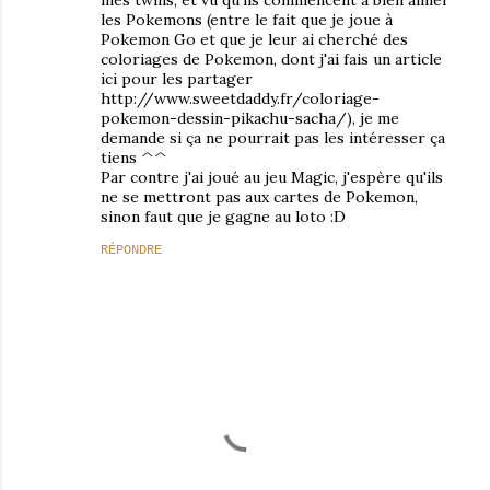
mes twins, et vu qu'ils commencent à bien aimer
les Pokemons (entre le fait que je joue à
Pokemon Go et que je leur ai cherché des
coloriages de Pokemon, dont j'ai fais un article
ici pour les partager
http://www.sweetdaddy.fr/coloriage-
pokemon-dessin-pikachu-sacha/), je me
demande si ça ne pourrait pas les intéresser ça
tiens ^^
Par contre j'ai joué au jeu Magic, j'espère qu'ils
ne se mettront pas aux cartes de Pokemon,
sinon faut que je gagne au loto :D
RÉPONDRE