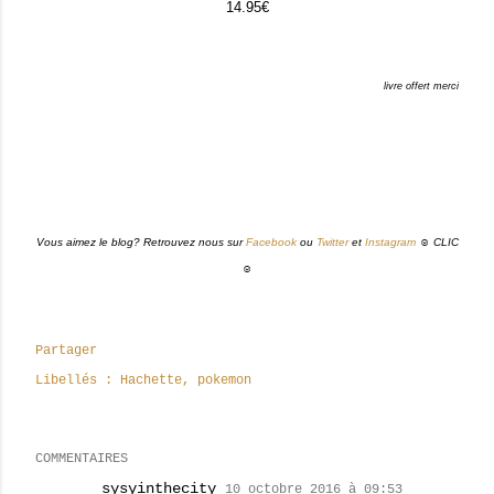
14.95€
livre offert merci
Vous aimez le blog? Retrouvez nous sur
Facebook
ou
Twitter
et
Instagram
☺ CLIC
☺
Partager
Libellés :
Hachette
pokemon
COMMENTAIRES
sysyinthecity
10 octobre 2016 à 09:53