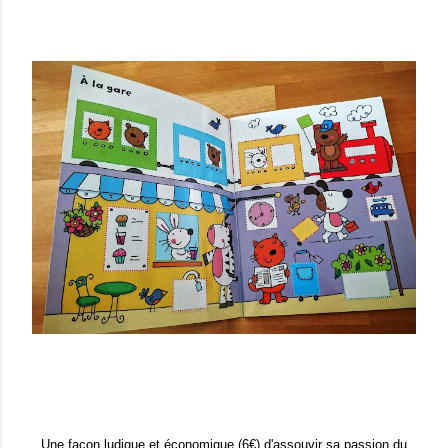
Une façon ludique et économ
ique (6€) d
'assouvir sa passion d
u