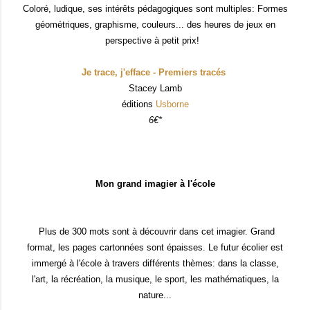
Coloré
, ludique, s
es intérêts péda
gog
iques son
t mul
tip
les
:
Formes
géométriques, graphisme, couleurs
... des heures de jeux en
perspective à petit prix!
Je trace, j'efface - Premiers tracés
Stacey Lamb
éditions
Usborne
6€*
Mon grand imagier à l'école
Plus de 300 mots sont à découvrir dans ce
t imagier. Grand
format, les pages car
tonnées sont épaisses. Le futur écolier est
immergé à l'école à travers différents thèmes
: dans l
a classe,
l'art, la réc
réation,
la musique, le sport, les mathématiques, l
a
nature...