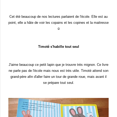
Cet été beaucoup de nos lectures parlaient de l'école. Elle est au
point, elle a hâte de
voir les copains et les copines et la maitresse
☺
Timo
té s'habille tout seul
J'aime b
eaucoup ce petit lapin que je trouv
re très mignon.
Ce livre
ne parle pas de l'école mais nous est très utile. Timoté
attend son
grand-père
afin d'aller faire un
tour de g
rande roue, ma
is avant
il
se prépare tout seul.