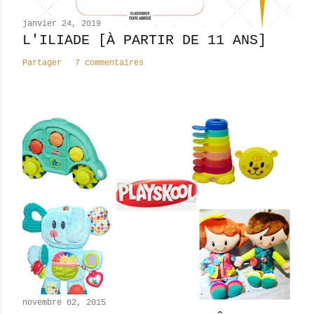
e
n
janvier 24, 2019
t
L'ILIADE [À PARTIR DE 11 ANS]
a
Partager
7 commentaires
i
r
e
novembre 02, 2015