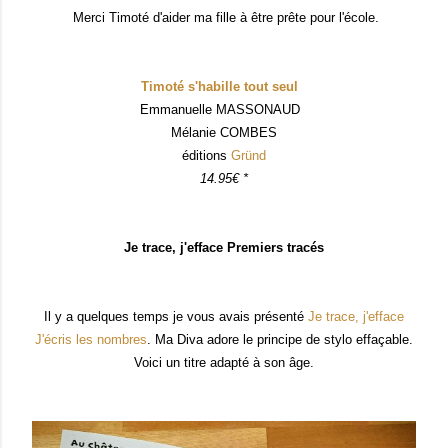
Merci Timoté d'aider ma fille à être prête pour l
'école.
Timoté s'habille tout seul
Emmanuelle MASSONAUD
Mélanie COMBES
éditions
Gründ
14.95€ *
Je trace, j'efface Premiers tracés
Il y a quelques temps je vous avais présenté
Je tra
ce, j'efface
J'écris les nombres
. Ma D
iva adore
le principe de stylo effa
çable
.
Voici un titre adapt
é à son âge.