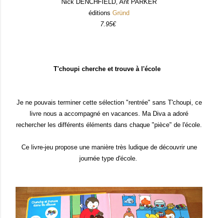
Nick DENCHFIELD
,
Ant PARKER
éditions
Gründ
7.95€
T'choupi cherche et trouve à l'école
Je ne pouv
ais terminer cette sélection
"r
entrée
" sans T
'choupi, ce
livre nous a accompagné en vacances. Ma Diva a adoré
rechercher les différents éléments dans chaque "pièce" de l'école.
Ce livre-jeu propose u
ne mani
ère très
ludique de dé
couvrir une
journée type d'école
.