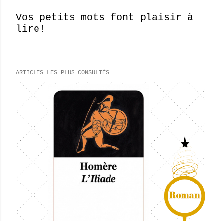
Vos petits mots font plaisir à
lire!
E
n
r
e
ARTICLES LES PLUS CONSULTÉS
g
i
s
t
r
e
r
u
n
c
o
m
m