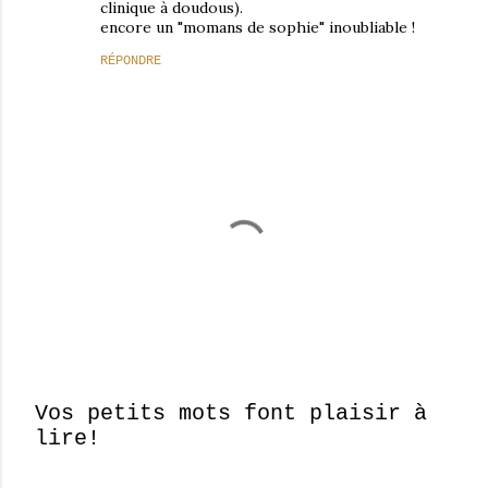
clinique à doudous).
encore un "momans de sophie" inoubliable !
RÉPONDRE
Vos petits mots font plaisir à
lire!
E
n