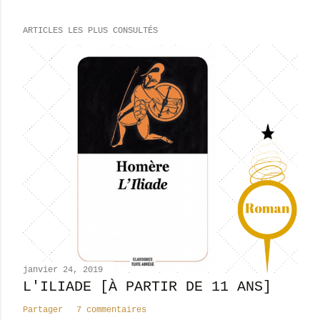
r
e
ARTICLES LES PLUS CONSULTÉS
g
i
s
t
r
e
r
u
n
c
o
m
m
e
n
janvier 24, 2019
t
L'ILIADE [À PARTIR DE 11 ANS]
a
Partager
7 commentaires
i