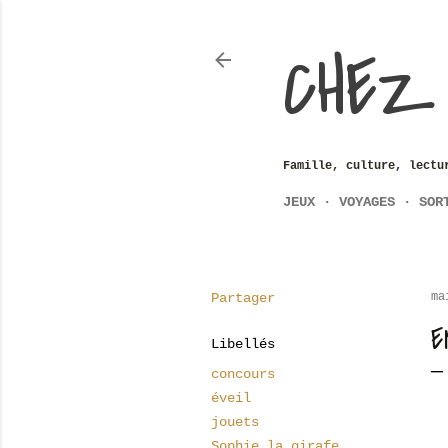
CHEZ
Famille, culture, lectu
JEUX
VOYAGES
SOR
Partager
ma
E
Libellés
concours
éveil
jouets
Sophie la girafe