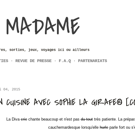
Accéder au contenu principal
 MADAME
res, sorties, jeux, voyages ici ou ailleurs
TIES
REVUE DE PRESSE
F.A.Q
PARTENARIATS
i 04, 2015
N CUISINE AVEC SOPHIE LA GIRAFE® [
La Diva
crie
chante beaucoup et n'est pas
du tout
très patiente. La prépar
cauchemardesque lorsqu'elle
hurle
parle fort ou s