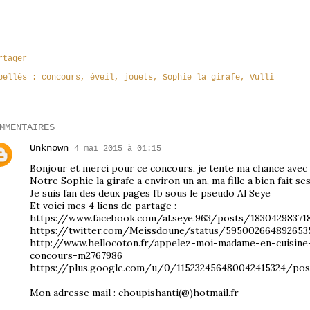
rtager
bellés :
concours
éveil
jouets
Sophie la girafe
Vulli
MMENTAIRES
Unknown
4 mai 2015 à 01:15
Bonjour et merci pour ce concours, je tente ma chance avec 
Notre Sophie la girafe a environ un an, ma fille a bien fait se
Je suis fan des deux pages fb sous le pseudo Al Seye
Et voici mes 4 liens de partage :
https://www.facebook.com/al.seye.963/posts/18304298371
https://twitter.com/Meissdoune/status/595002664892653
http://www.hellocoton.fr/appelez-moi-madame-en-cuisine-
concours-m2767986
https://plus.google.com/u/0/115232456480042415324/po
Mon adresse mail : choupishanti(@)hotmail.fr