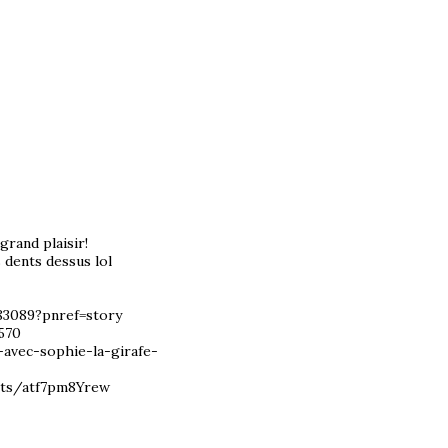
grand plaisir!
s dents dessus lol
83089?pnref=story
570
avec-sophie-la-girafe-
sts/atf7pm8Yrew