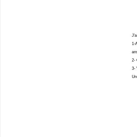
J'
1-
an
2-
3-
Un