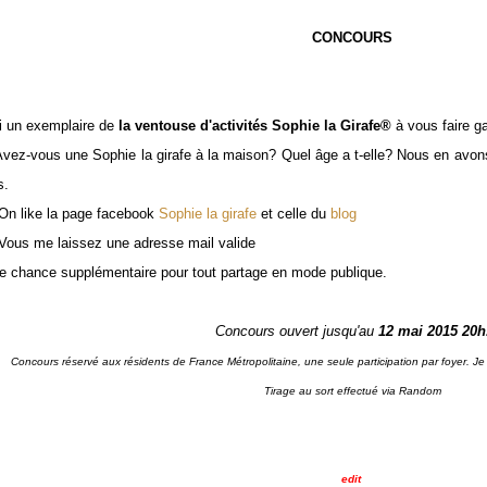
CONCOURS
ai un exemplaire de
la ventouse d'activités Sophie la Girafe®
à vous faire g
Avez-vous une Sophie la girafe à la maison? Quel âge a t-elle? Nous en avons 
s.
 On like la page facebook
Sophie la girafe
et celle du
blog
 Vous me laissez une adresse mail valide
e chance supplémentaire pour tout partage en mode publique.
Concours ouvert jusqu'au
12 mai 2015 20h
Concours réservé aux résidents de France Métropolitaine, une seule participation par foyer. Je
Tirage au sort effectué via Random
edit