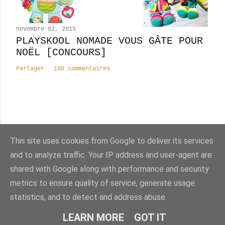
novembre 02, 2015
PLAYSKOOL NOMADE VOUS GÂTE POUR
NOËL [CONCOURS]
Partager
198 commentaires
Nombre total de pages vues
This site uses cookies from Google to deliver its services
8
2
4
7
0
0
5
and to analyze traffic. Your IP address and user-agent are
shared with Google along with performance and security
Fourni par Blogger
metrics to ensure quality of service, generate usage
statistics, and to detect and address abuse.
©Appelez-moi Madame 2012-2025
LEARN MORE
GOT IT