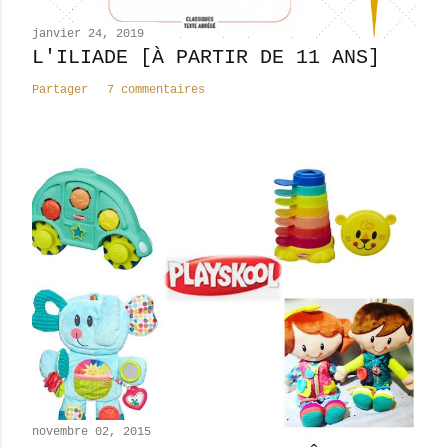
e
n
janvier 24, 2019
t
L'ILIADE [À PARTIR DE 11 ANS]
a
Partager
7 commentaires
i
r
e
novembre 02, 2015