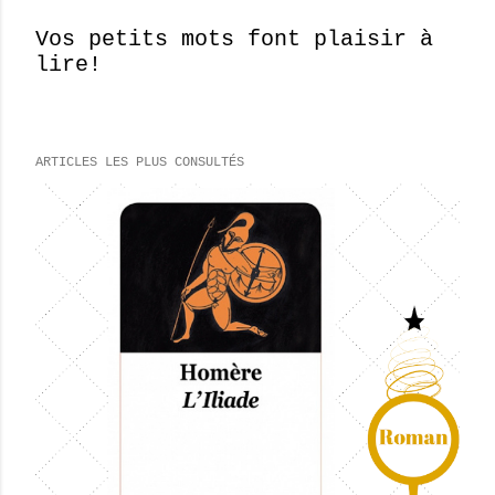
Vos petits mots font plaisir à
lire!
E
n
r
e
ARTICLES LES PLUS CONSULTÉS
g
i
s
t
r
e
r
u
n
c
o
m
m