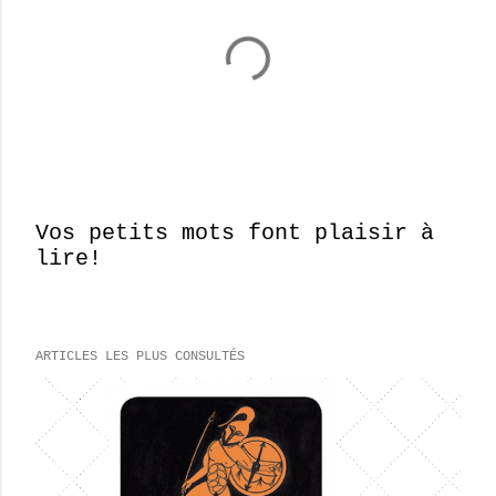
Vos petits mots font plaisir à
lire!
E
n
r
e
ARTICLES LES PLUS CONSULTÉS
g
i
s
t
r
e