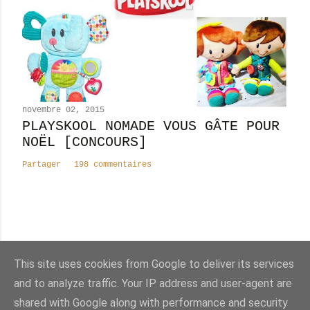
novembre 02, 2015
PLAYSKOOL NOMADE VOUS GÂTE POUR
NOËL [CONCOURS]
Partager
198 commentaires
Nombre total de pages vues
This site uses cookies from Google to deliver its services
8
2
4
5
0
1
7
and to analyze traffic. Your IP address and user-agent are
shared with Google along with performance and security