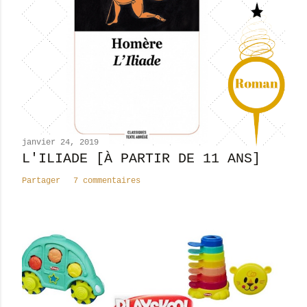
r
u
n
c
o
m
m
e
n
janvier 24, 2019
t
L'ILIADE [À PARTIR DE 11 ANS]
a
Partager
7 commentaires
i
r
e