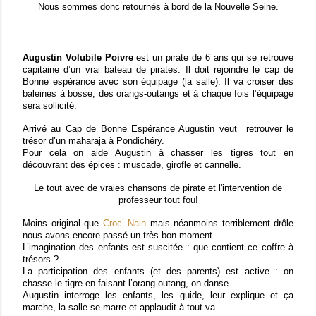
Nous sommes donc retournés à bord de la Nouvelle Seine.
Augustin Volubile Poivre
est un pirate de 6 ans qui se retrouve
capitaine d’un vrai bateau de pirates. Il doit rejoindre le cap de
Bonne espérance avec son équipage (la salle). Il va croiser des
baleines à bosse, des orangs-outangs et à chaque fois l’équipage
sera sollicité.
Arrivé au Cap de Bonne Espérance Augustin veut retrouver le
trésor d’un maharaja à Pondichéry.
Pour cela on aide Augustin à chasser les tigres tout en
découvrant des épices : muscade, girofle et cannelle.
Le tout avec de vraies chansons de pirate et l'intervention de
professeur tout fou!
Moins original que
Croc’ Nain
mais néanmoins terriblement drôle
nous avons encore passé un très bon moment.
L’imagination des enfants est suscitée : que contient ce coffre à
trésors ?
La participation des enfants (et des parents) est active : on
chasse le tigre en faisant l’orang-outang, on danse…
Augustin interroge les enfants, les guide, leur explique et ça
marche, la salle se marre et applaudit à tout va.