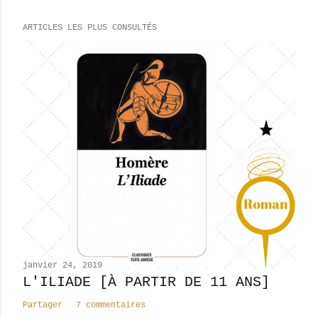
r
e
ARTICLES LES PLUS CONSULTÉS
g
i
s
t
r
e
r
u
n
c
o
m
m
e
n
janvier 24, 2019
t
L'ILIADE [À PARTIR DE 11 ANS]
a
Partager
7 commentaires
i