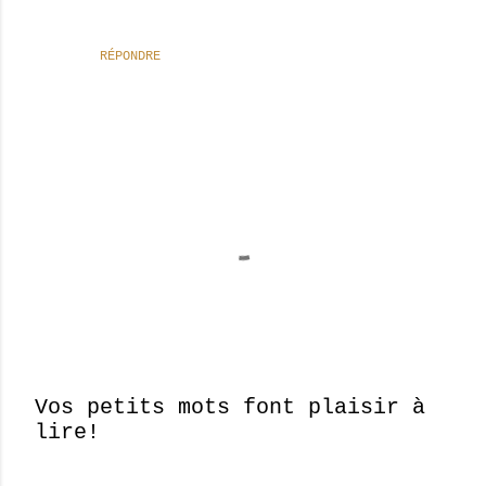
RÉPONDRE
Vos petits mots font plaisir à
lire!
E
n