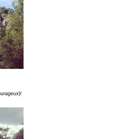
ourageux
)!