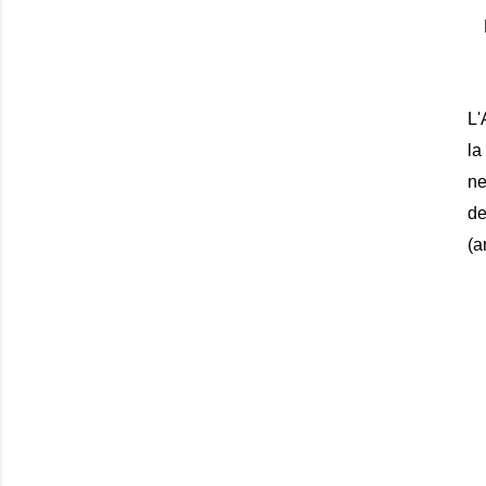
L'
la
ne
de
(a