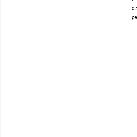
d'
pé