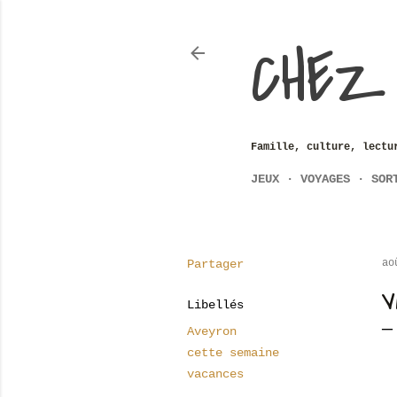
CHEZ
Famille, culture, lectu
JEUX
VOYAGES
SOR
Partager
ao
V
Libellés
Aveyron
cette semaine
vacances