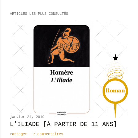
r
e
ARTICLES LES PLUS CONSULTÉS
g
i
s
t
r
e
r
u
n
c
o
m
m
e
n
janvier 24, 2019
t
L'ILIADE [À PARTIR DE 11 ANS]
a
Partager
7 commentaires
i