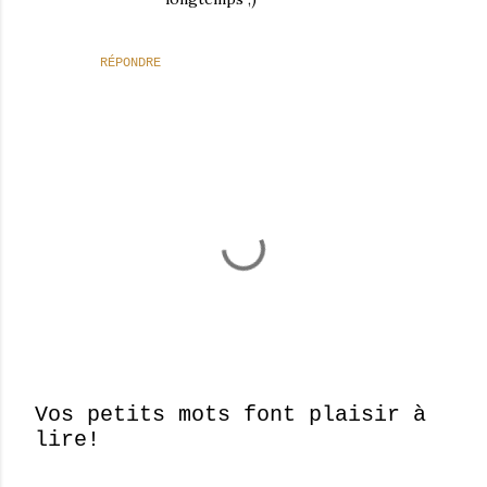
RÉPONDRE
Vos petits mots font plaisir à
lire!
E
n